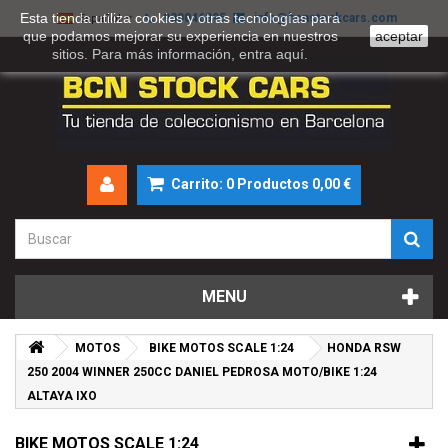
Esta tienda utiliza cookies y otras tecnologías para
930046895
info@bcnstockcars.com
Español
que podamos mejorar su experiencia en nuestros
aceptar
sitios. Para más información, entra
aquí
.
Carrito:
0
Productos
0,00 €
MENU
MOTOS
BIKE MOTOS SCALE 1:24
HONDA RSW
250 2004 WINNER 250CC DANIEL PEDROSA MOTO/BIKE 1:24
ALTAYA IXO
BIKE MOTOS SCALE 1:24