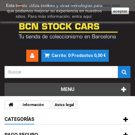
Esta tienda utiliza cookies y otras tecnologías para
930046895
info@bcnstockcars.com
Español
que podamos mejorar su experiencia en nuestros
aceptar
sitios. Para más información, entra
aquí
.
Carrito:
0
Productos
0,00 €
MENU
Información
Aviso legal
CATEGORÍAS
PAGO SEGURO