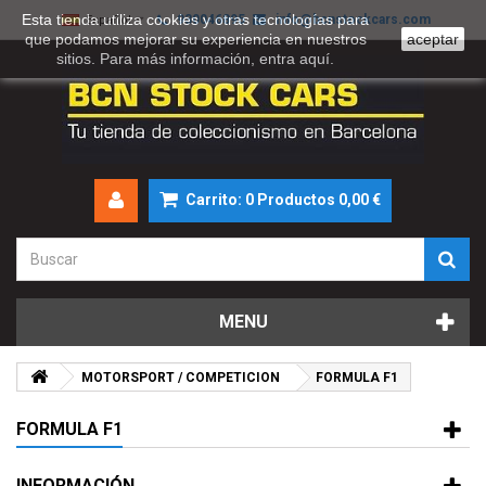
Esta tienda utiliza cookies y otras tecnologías para
930046895
info@bcnstockcars.com
Español
que podamos mejorar su experiencia en nuestros
aceptar
sitios. Para más información, entra
aquí
.
Carrito:
0
Productos
0,00 €
MENU
MOTORSPORT / COMPETICION
FORMULA F1
FORMULA F1
INFORMACIÓN