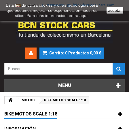
Esta tienda utiliza cookies y otras tecnologías para
930046895
info@bcnstockcars.com
Español
que podamos mejorar su experiencia en nuestros
aceptar
sitios. Para más información, entra
aquí
.
Carrito:
0
Productos
0,00 €
MENU
MOTOS
BIKE MOTOS SCALE 1:18
BIKE MOTOS SCALE 1:18
INFORMACIÓN