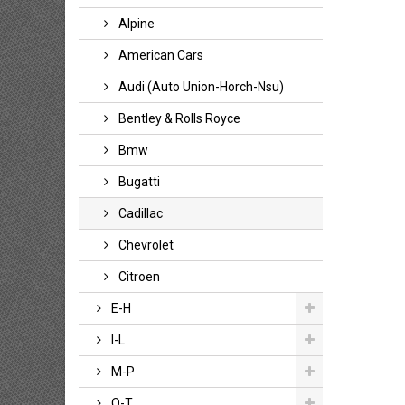
Alpine
American Cars
Audi (auto Union-Horch-Nsu)
Bentley & Rolls Royce
Bmw
Bugatti
Cadillac
Chevrolet
Citroen
E-H
I-L
M-P
Q-T