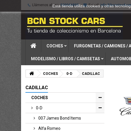
Llámenos ahora:
930046895
E-mail:
info@bcnstockca
Esta tienda utiliza cookies y otras tecno
COCHES
FURGONETAS / CAMIONES /
MODELISMO / LIBROS / CAMISETAS
AUTOMOB
COCHES
0-D
CADILLAC
CADILLAC
COCHES
0-D
007 James Bond Items
Alfa Romeo