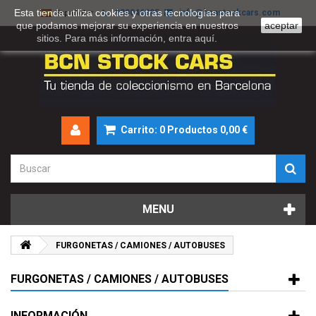
Esta tienda utiliza cookies y otras tecnologías para
930046895
info@bcnstockcars.com
Español
que podamos mejorar su experiencia en nuestros
aceptar
sitios. Para más información, entra
aquí
.
Carrito:
0
Productos
0,00 €
MENU
FURGONETAS / CAMIONES / AUTOBUSES
FURGONETAS / CAMIONES / AUTOBUSES
INFORMACIÓN