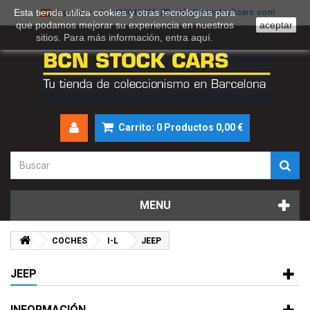
Esta tienda utiliza cookies y otras tecnologías para
930046895
info@bcnstockcars.com
Español
que podamos mejorar su experiencia en nuestros
aceptar
sitios. Para más información, entra
aquí
.
Carrito:
0
Productos
0,00 €
MENU
COCHES
I-L
JEEP
JEEP
INFORMACIÓN