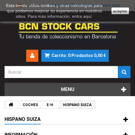
Esta tienda utiliza cookies y otras tecnologías para
930046895
info@bcnstockcars.com
Español
que podamos mejorar su experiencia en nuestros
aceptar
sitios. Para más información, entra
aquí
.
Carrito:
0
Productos
0,00 €
MENU
COCHES
E-H
HISPANO SUIZA
HISPANO SUIZA
INFORMACIÓN