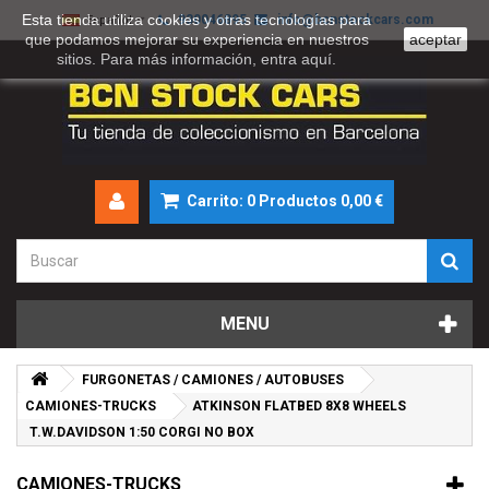
Esta tienda utiliza cookies y otras tecnologías para
930046895
info@bcnstockcars.com
Español
que podamos mejorar su experiencia en nuestros
aceptar
sitios. Para más información, entra
aquí
.
Carrito:
0
Productos
0,00 €
MENU
FURGONETAS / CAMIONES / AUTOBUSES
CAMIONES-TRUCKS
ATKINSON FLATBED 8X8 WHEELS
T.W.DAVIDSON 1:50 CORGI NO BOX
CAMIONES-TRUCKS