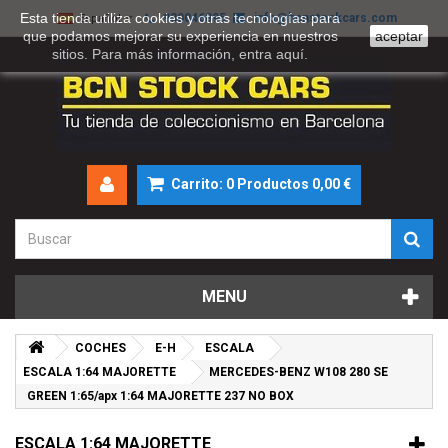
Esta tienda utiliza cookies y otras tecnologías para
930046895
info@bcnstockcars.com
Español
que podamos mejorar su experiencia en nuestros
aceptar
sitios. Para más información, entra
aquí
.
Carrito:
0
Productos
0,00 €
MENU
COCHES
E-H
ESCALA
ESCALA 1:64 MAJORETTE
MERCEDES-BENZ W108 280 SE
GREEN 1:65/apx 1:64 MAJORETTE 237 NO BOX
ESCALA 1:64 MAJORETTE