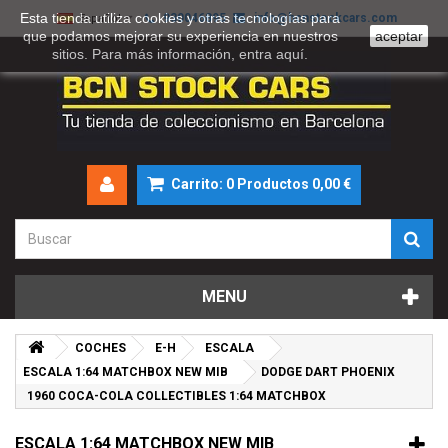
Esta tienda utiliza cookies y otras tecnologías para
930046895
info@bcnstockcars.com
Español
que podamos mejorar su experiencia en nuestros
aceptar
sitios. Para más información, entra
aquí
.
Carrito:
0
Productos
0,00 €
MENU
COCHES
E-H
ESCALA
ESCALA 1:64 MATCHBOX NEW MIB
DODGE DART PHOENIX
1960 COCA-COLA COLLECTIBLES 1:64 MATCHBOX
ESCALA 1:64 MATCHBOX NEW MIB