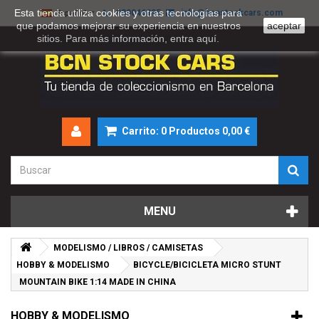
Esta tienda utiliza cookies y otras tecnologías para
930046895
info@bcnstockcars.com
Español
que podamos mejorar su experiencia en nuestros
aceptar
sitios. Para más información, entra
aquí
.
Carrito:
0
Productos
0,00 €
MENU
MODELISMO / LIBROS / CAMISETAS
HOBBY & MODELISMO
BICYCLE/BICICLETA MICRO STUNT
MOUNTAIN BIKE 1:14 MADE IN CHINA
HOBBY & MODELISMO